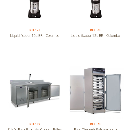
REF: 22
REF: 23
Liquidificador 10L BR - Colombo
Liquidificador 12L BR - Colombo
REF: 69
REF: 73
Balcão Para Barril de Chopp - Frilux
Pass-Through Refrigerado e