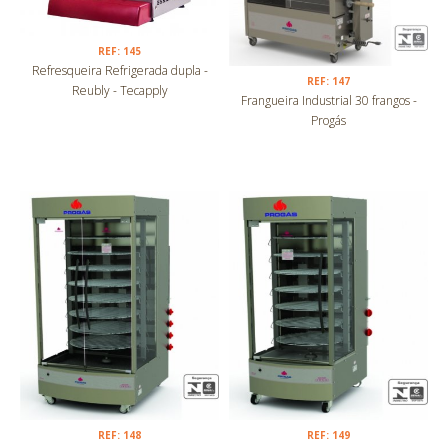
REF: 145
Refresqueira Refrigerada dupla -
REF: 147
Reubly - Tecapply
Frangueira Industrial 30 frangos -
Progás
REF: 148
REF: 149