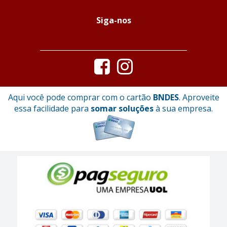
Siga-nos
Aqui você pode comprar com o cartão
BNDES
. Aproveite
essa facilidade para
somar soluções
à sua empresa.