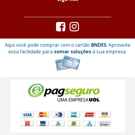
Aqui você pode comprar com o cartão
BNDES
. Aproveite
essa facilidade para
somar soluções
à sua empresa.