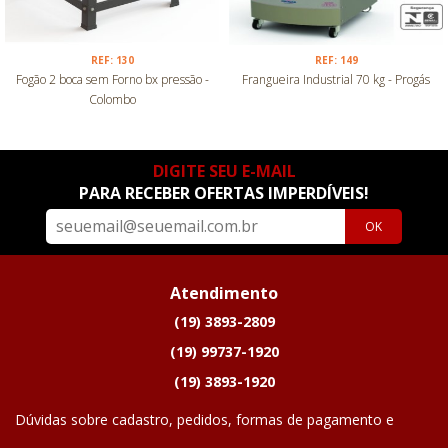
REF: 130
REF: 149
Fogão 2 boca sem Forno bx pressão -
Frangueira Industrial 70 kg - Progás
Colombo
DIGITE SEU E-MAIL
PARA RECEBER OFERTAS IMPERDÍVEIS!
OK
Atendimento
(19) 3893-2809
(19) 99737-1920
(19) 3893-1920
Dúvidas sobre cadastro, pedidos, formas de pagamento e