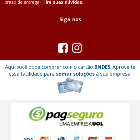
prazo de entrega?
Tire suas dúvidas.
Siga-nos
Aqui você pode comprar com o cartão
BNDES
. Aproveite
essa facilidade para
somar soluções
à sua empresa.