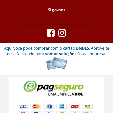
Siga-nos
Aqui você pode comprar com o cartão
BNDES
. Aproveite
essa facilidade para
somar soluções
à sua empresa.